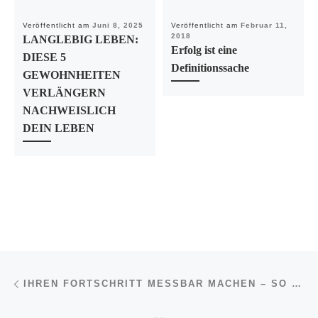
Veröffentlicht am
Juni 8, 2025
Veröffentlicht am
Februar 11,
2018
LANGLEBIG LEBEN:
Erfolg ist eine
DIESE 5
Definitionssache
GEWOHNHEITEN
VERLÄNGERN
NACHWEISLICH
DEIN LEBEN
Beitragsnavigation
Vorheriger Beitrag
IHREN FORTSCHRITT MESSBAR MACHEN – SO GELINGT ERFOLG