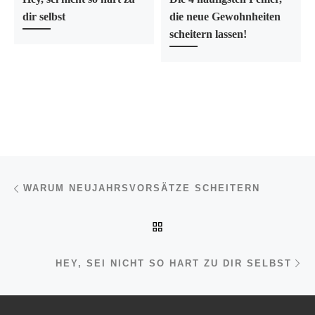
dir selbst
die neue Gewohnheiten
scheitern lassen!
Beitragsnavigation
Vorheriger Beitrag
WARUM NEUJAHRSVORSÄTZE SCHEITERN
ZURÜCK ZUR BEITRAGSL
Nä
HEY, SEI NICHT SO HART ZU DIR SELBST