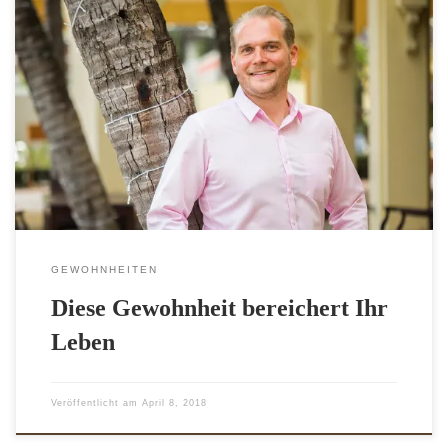
Mehr Zeit für sich selbst - eine gute Gewohnheit Viele
Menschen erleben ihren Alltag als sehr hektisch und setzen
sich selbst mit vielen Terminen unter enormen Druck.
Obwohl die Wochenarbeitszeit seit Jahren sinkt, nimmt die
Belastung durch Stress und äußere Einflüsse rapide zu.
Zeit für sich selbst zu haben ist […]
GEWOHNHEITEN
Diese Gewohnheit bereichert Ihr
Leben
Veröffentlicht am
April 8, 2018