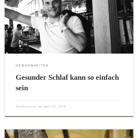
Im Idealfall sollen wir jede Nacht 8 Stunden schlafen. Doch
was, wenn der Kopf vor lauter Grübelei keine Ruhe geben
will? Wenn man sich ständig hin und her wälzt und die
Stunden zählt, bis der Wecker wieder klingelt? Nach einer
[…]
GEWOHNHEITEN
Gesunder Schlaf kann so einfach
sein
Veröffentlicht am
April 15, 2018