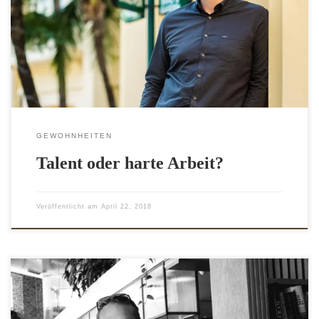
eine angeborene Qualität einer Fähigkeit. Talent ist nutzlos,
solange man es nicht ausbaut. Was passiert dem
talentiertesten Menschen, wenn er nur auf der Couch sitzt
und auf ein gutes Ergebnis wartet? Auf […]
GEWOHNHEITEN
Talent oder harte Arbeit?
Veröffentlicht am
April 22, 2018
Gesund schlafen ist mit guten Gewohnheiten ganz einfach