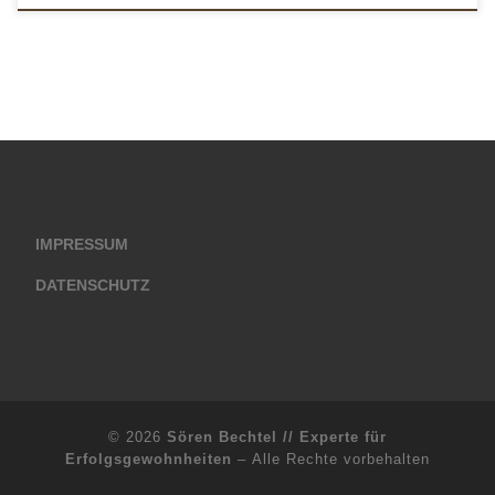
IMPRESSUM
DATENSCHUTZ
© 2026
Sören Bechtel // Experte für
Erfolgsgewohnheiten
– Alle Rechte vorbehalten