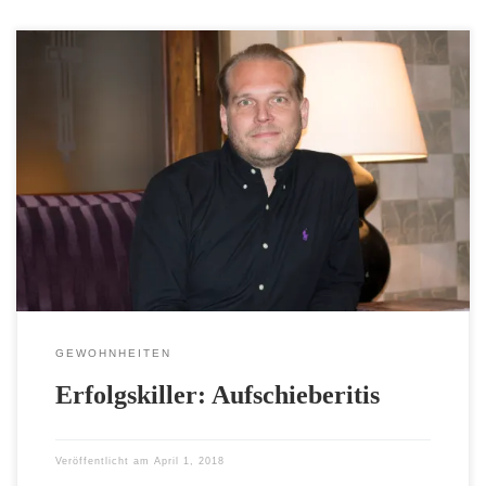
Erfolgskiller: Prokrastination oder neudeutsch:
Aufschieberitis Die Verlockung, unliebsame Arbeiten oder
Termine einfach aufzuschieben, lauert hinter jeder Ecke.
Morgen, morgen, nur nicht heute, sagen alle faulen Leute!
Wer kennt dieses Sprichwort nicht. Artgenossen von
morgen sind auch gleich, später und nachher. Wenn es um
neue Ziele und Erfolgsgewohnheiten geht, stehen auch […]
GEWOHNHEITEN
Erfolgskiller: Aufschieberitis
Veröffentlicht am
April 1, 2018