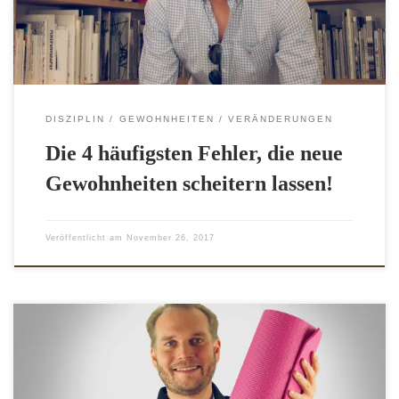
Versuch, alles auf einmal zu ändernLösung: Schritt für
Schritt, statt […]
DISZIPLIN
GEWOHNHEITEN
VERÄNDERUNGEN
Die 4 häufigsten Fehler, die neue
Gewohnheiten scheitern lassen!
Veröffentlicht am
November 26, 2017
Viele Menschen möchten es sich gerne zur Gewohnheit
machen, (mehr) Sport zu treiben. Wunsch und Wirklichkeit