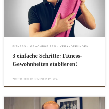
sind aber, wie so oft, zwei verschiedene Dinge. Das
Verhalten zu ändern ist schwierig und eine neue Form von
„Fitness-Gewohnheiten“ zu integrieren ist hart. Das
bestätigt sich, wenn man noch persönliche Gefühle über
sich […]
FITNESS
GEWOHNHEITEN
VERÄNDERUNGEN
3 einfache Schritte: Fitness-
Gewohnheiten etablieren!
Veröffentlicht am
November 19, 2017