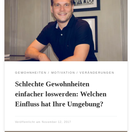
Ihre Umgebung ist Ihre Komfortzone. Zu Hause liegt die
Fernbedienung direkt neben dem Sessel? Die Kekse
stehen auf der Küchenanrichte, damit Sie im Vorbeigehen
ab und zu naschen können? Ihr Smarphone liegt auf dem
Nachttisch, damit Sie auch keine wichtige Nachricht
verpassen? Kann ich verstehen. Ist ja auch schön bequem.
[…]
GEWOHNHEITEN
MOTIVATION
VERÄNDERUNGEN
Schlechte Gewohnheiten
einfacher loswerden: Welchen
Einfluss hat Ihre Umgebung?
Veröffentlicht am
November 12, 2017