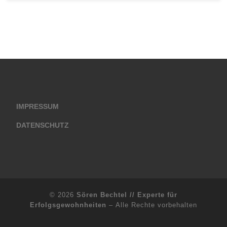
IMPRESSUM
DATENSCHUTZ
© 2026
Sören Bechtel // Experte für
Erfolgsgewohnheiten
– Alle Rechte vorbehalten