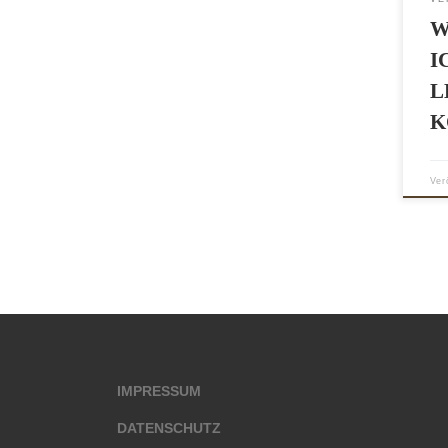
W
I
L
K
Ver
IMPRESSUM
DATENSCHUTZ