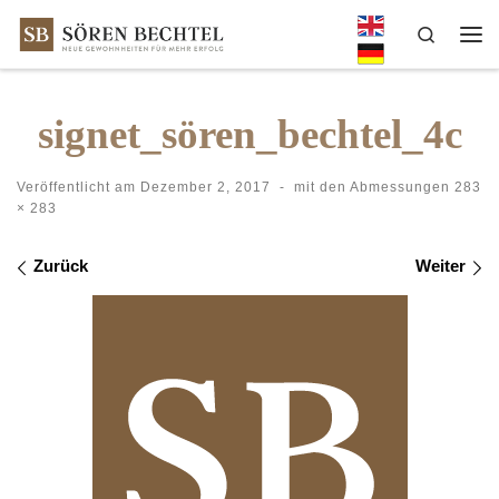
Zum Inhalt springen
Search
Me
signet_sören_bechtel_4c
Veröffentlicht am
Dezember 2, 2017
-
mit den Abmessungen
283
× 283
Bilder Navigation
Zurück
Weiter