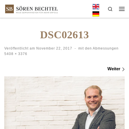
Zum Inhalt springen
Search
Me
DSC02613
Veröffentlicht am
November 22, 2017
-
mit den Abmessungen
5408 × 3376
Bilder Navigation
Weiter