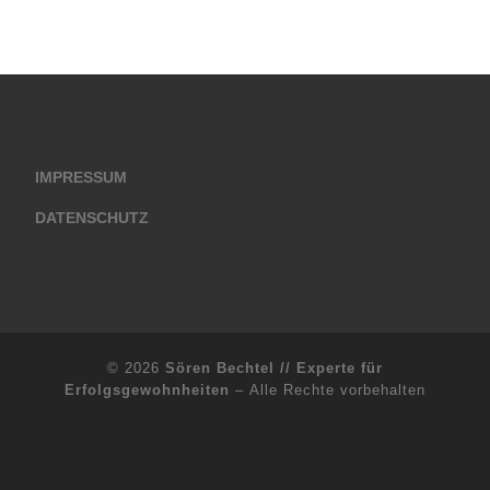
IMPRESSUM
DATENSCHUTZ
© 2026
Sören Bechtel // Experte für
Erfolgsgewohnheiten
– Alle Rechte vorbehalten