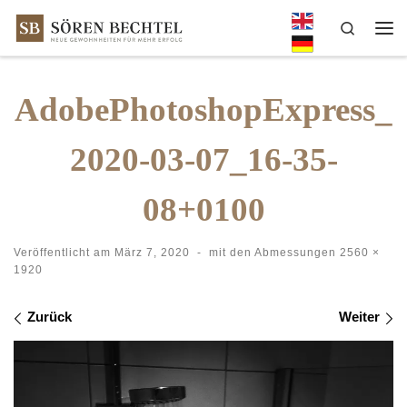
Zum Inhalt springen
Search
Me
AdobePhotoshopExpress_
2020-03-07_16-35-
08+0100
Veröffentlicht am
März 7, 2020
-
mit den Abmessungen
2560 ×
1920
Bilder Navigation
Zurück
Weiter